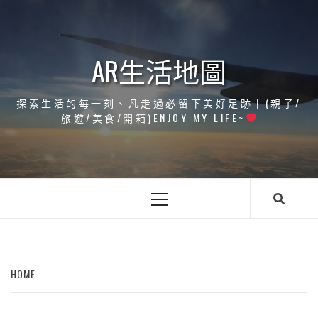
Skip
to
content
AR生活地圖
探索生活的每一刻、凡走過必留下美好足跡┃(親子/
旅遊/美食/開箱)ENJOY MY LIFE~
Primary
Menu
HOME