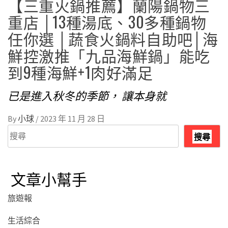
【三重火鍋推薦】蘭陽鍋物三
重店 │13種湯底、30多種鍋物
任你選 │蔬食火鍋料自助吧│海
鮮控激推「九品海鮮鍋」能吃
到9種海鮮+1肉好滿足
已是進入秋冬的季節， 讓本身就
By
小球
/
2023 年 11 月 28 日
搜
搜尋
尋
文章小幫手
旅遊報
生活綜合