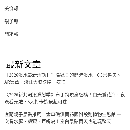
美食報
親子報
開箱報
最新文章
【2026淡水最新活動】千陽號真的開進淡水！6.5米魯夫、
AR集章、淡江大橋夕陽一次拍
《2026新北河濱蝶戀季》布丁狗現身板橋！白天賞花海、夜
晚看光雕，5大打卡造景超可愛
宜蘭親子景點推薦｜金車礁溪蘭花園附設動植物生態館 一
次看水豚、狐獴、巨嘴鳥！室內景點雨天也能玩整天