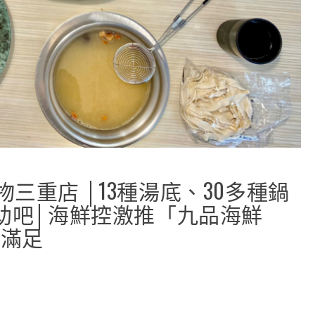
三重店 │13種湯底、30多種鍋
助吧│海鮮控激推「九品海鮮
好滿足