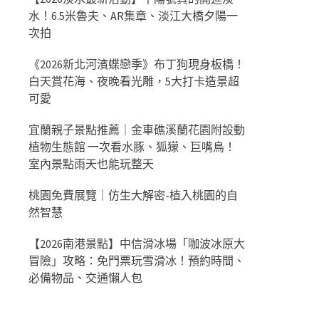
水！6.5米魯夫、AR集章、淡江大橋夕陽一
次拍
《2026新北河濱蝶戀季》布丁狗現身板橋！
白天賞花海、夜晚看光雕，5大打卡造景超
可愛
宜蘭親子景點推薦｜金車礁溪蘭花園附設動
植物生態館 一次看水豚、狐獴、巨嘴鳥！
室內景點雨天也能玩整天
桃園免費展覽｜仿生大解密-植入桃園的自
然智慧
【2026南港景點】中信滑冰場「咖波冰原大
冒險」攻略：免門票玩雪滑冰！預約時間、
必備物品、交通懶人包