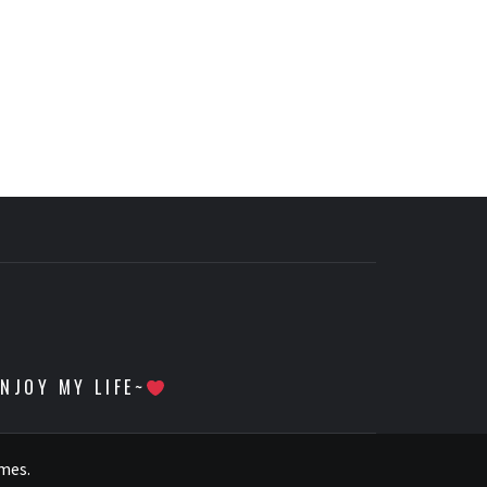
 MY LIFE~
emes
.