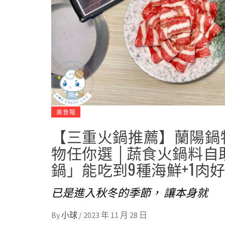
美食報
【三重火鍋推薦】蘭陽鍋物
物任你選 │蔬食火鍋料自
鍋」能吃到9種海鮮+1肉
已是進入秋冬的季節， 讓本身就
By
小球
/
2023 年 11 月 28 日