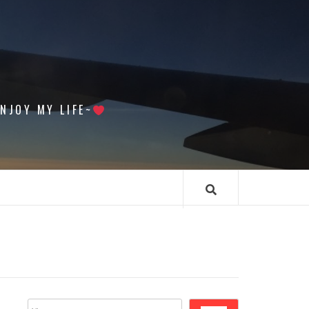
 MY LIFE~
搜