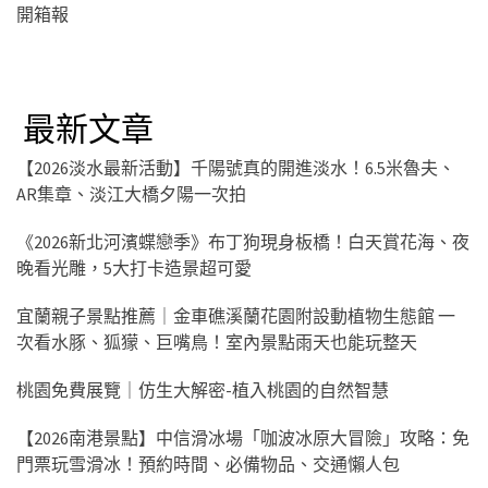
開箱報
最新文章
【2026淡水最新活動】千陽號真的開進淡水！6.5米魯夫、
AR集章、淡江大橋夕陽一次拍
《2026新北河濱蝶戀季》布丁狗現身板橋！白天賞花海、夜
晚看光雕，5大打卡造景超可愛
宜蘭親子景點推薦｜金車礁溪蘭花園附設動植物生態館 一
次看水豚、狐獴、巨嘴鳥！室內景點雨天也能玩整天
桃園免費展覽｜仿生大解密-植入桃園的自然智慧
【2026南港景點】中信滑冰場「咖波冰原大冒險」攻略：免
門票玩雪滑冰！預約時間、必備物品、交通懶人包