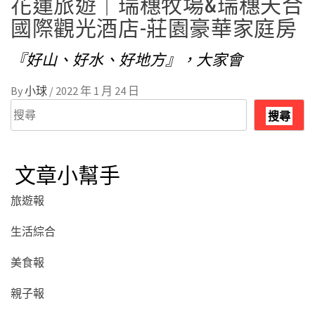
花蓮旅遊｜瑞穗牧場&瑞穗天合
國際觀光酒店-莊園豪華家庭房
『好山、好水、好地方』，大家會
By
小球
/
2022 年 1 月 24 日
搜
搜尋
尋
文章小幫手
旅遊報
生活綜合
美食報
親子報