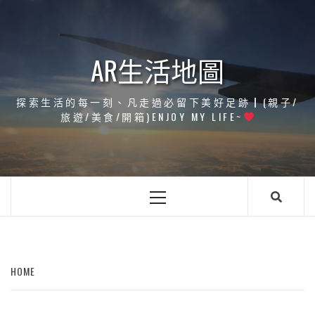
Skip
to
content
AR生活地圖
探索生活的每一刻、凡走過必留下美好足跡┃(親子/
旅遊/美食/開箱)ENJOY MY LIFE~
Primary
Menu
HOME