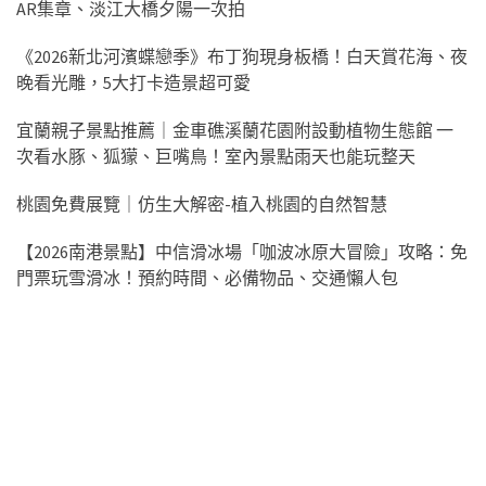
AR集章、淡江大橋夕陽一次拍
《2026新北河濱蝶戀季》布丁狗現身板橋！白天賞花海、夜
晚看光雕，5大打卡造景超可愛
宜蘭親子景點推薦｜金車礁溪蘭花園附設動植物生態館 一
次看水豚、狐獴、巨嘴鳥！室內景點雨天也能玩整天
桃園免費展覽｜仿生大解密-植入桃園的自然智慧
【2026南港景點】中信滑冰場「咖波冰原大冒險」攻略：免
門票玩雪滑冰！預約時間、必備物品、交通懶人包