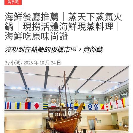
美食報
海鮮餐廳推薦｜蒸天下蒸氣火
鍋｜現撈活體海鮮現蒸料理｜
海鮮吃原味尚讚
沒想到在熱鬧的板橋市區，竟然藏
By
小球
/
2025 年 10 月 24 日