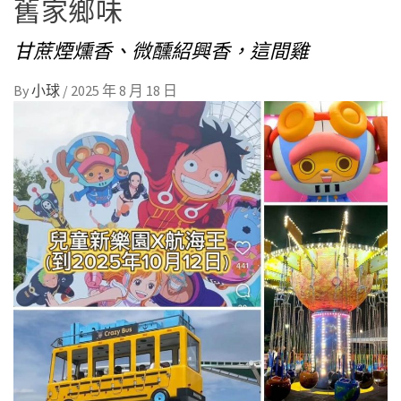
舊家鄉味
甘蔗煙燻香、微醺紹興香，這間雞
By
小球
/
2025 年 8 月 18 日