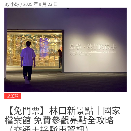
By
小球
/
2025 年 9 月 23 日
旅遊報
【免門票】林口新景點｜國家
檔案館 免費參觀亮點全攻略
（交通＋接駁車資訊）