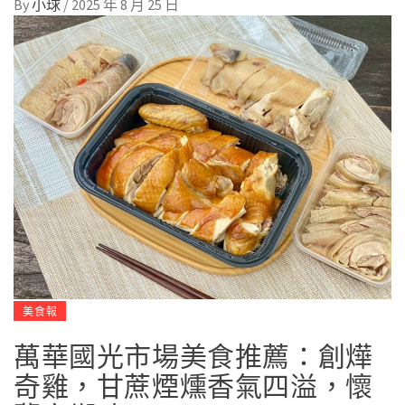
By
小球
/
2025 年 8 月 25 日
美食報
萬華國光市場美食推薦：創燁
奇雞，甘蔗煙燻香氣四溢，懷