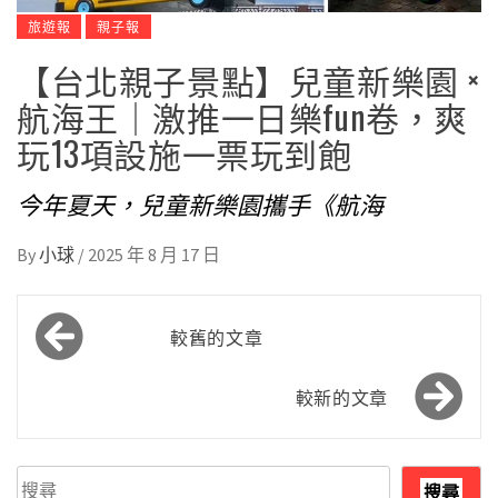
旅遊報
親子報
【台北親子景點】兒童新樂園 ×
航海王｜激推一日樂fun卷，爽
玩13項設施一票玩到飽
今年夏天，兒童新樂園攜手《航海
By
小球
/
2025 年 8 月 17 日
文
較舊的文章
章
導
較新的文章
覽
搜
搜尋