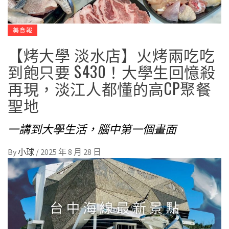
美食報
【烤大學 淡水店】火烤兩吃吃
到飽只要 $430！大學生回憶殺
再現，淡江人都懂的高CP聚餐
聖地
一講到大學生活，腦中第一個畫面
By
小球
/
2025 年 8 月 28 日