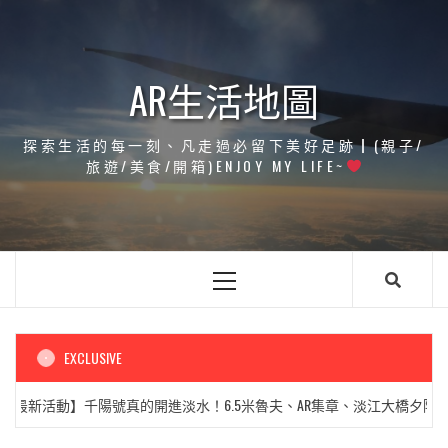
Skip
to
content
AR生活地圖
探索生活的每一刻、凡走過必留下美好足跡┃(親子/
旅遊/美食/開箱)ENJOY MY LIFE~
Primary
Menu
EXCLUSIVE
最新活動】千陽號真的開進淡水！6.5米魯夫、AR集章、淡江大橋夕陽一次