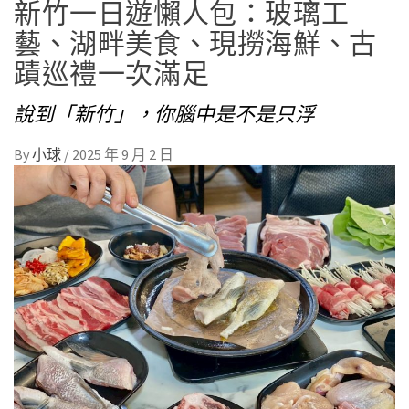
新竹一日遊懶人包：玻璃工
藝、湖畔美食、現撈海鮮、古
蹟巡禮一次滿足
說到「新竹」，你腦中是不是只浮
By
小球
/
2025 年 9 月 2 日