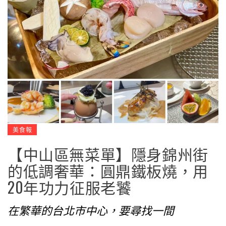
美食報
【中山區無菜單】隱身錦州街
的低調奢華：圓鼎鐵板燒，用
20年功力征服老饕
在繁華的台北市中心，要尋找一間